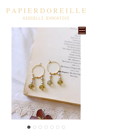
P A P I E R D O R
E I L L E
GIOIELLI EVOCATIVI