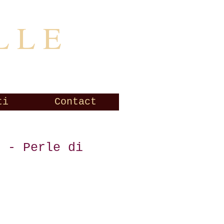
L L E
ti
Contact
e - Perle di
zo