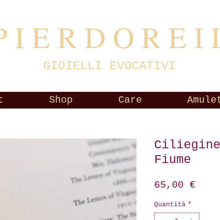
P I E R D O R
E I 
GIOIELLI EVOCATIVI
t
Shop
Care
Amule
Ciliegin
Fiume
Prez
65,00 €
Quantità
*