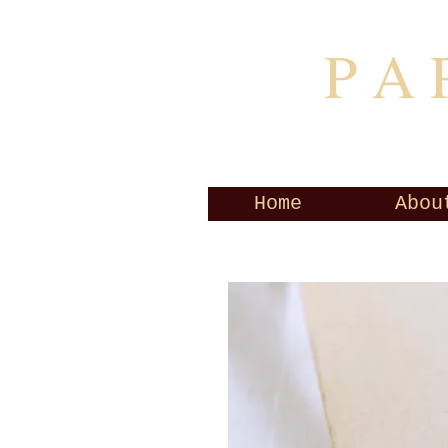
P A 
Home
Abou