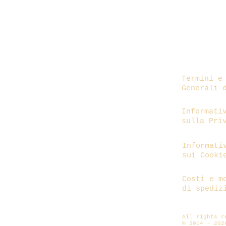
Termini e
Generali 
Informati
sulla Pri
Informati
sui Cooki
Costi e m
di spediz
All rights 
© 2014 - 202