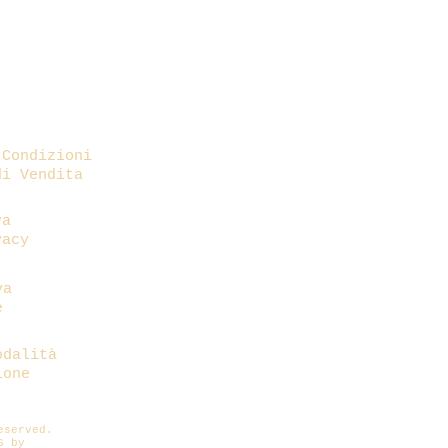
dipende dalla ma
nella quale si è
questo aspetto, 
impiego nella st
indagare i diver
associati a dete
in diverse cultu
 Condizioni
anche la tradizi
di Vendita
Cristalloterap
🌿 Ti piacerebbe
va
e tutte le merav
vacy
incantarti ?
Torna alla mia
H
va
quello che fa pe
e
🌿 Vorresti cono
informazioni sul
di Papierdoreill
odalità
ione
Clicca sulla pa
🌿 Desideri aver
chiedere alcune 
reserved.
circa i miei pro
6 by