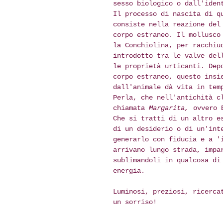
sesso biologico o dall'iden
Il processo di nascita di q
consiste nella reazione del
corpo estraneo. Il mollusco
la Conchiolina, per racchiu
introdotto tra le valve del
le proprietà urticanti. Dep
corpo estraneo, questo insi
dall'animale dà vita in tem
Perla, che nell'antichità c
chiamata
Margarita,
ovvero 
Che si tratti di un altro e
di un desiderio o di un'int
generarlo con fiducia e a '
arrivano lungo strada, impa
sublimandoli in qualcosa di
energia.
Luminosi, preziosi, ricerca
un sorriso!