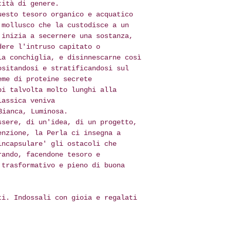
descrizione del 
tità di genere.
Paese, così co
proporzionalment
Tieni a mente ch
uesto tesoro organico e acquatico
monitoraggio d
contengono parti
 mollusco che la custodisce a un
IL RECESSO NON S
questioni di sic
 inizia a secernere una sostanza,
Grazie!
REALIZZATI SU MI
parte di bambini
dere l'intruso capitato o
Francesca
PERSONALIZZATI S
da un adulto.
la conchiglia, e disinnescarne così
In riferimento a
ositandosi e stratificandosi sul
Grazie!
simbologia delle
eme di proteine secrete
Francesca
delle descrizion
pi talvolta molto lunghi alla
tengo a sottolin
lassica veniva
cristalloterapeu
Bianca, Luminosa.
quello di sostit
ssere, di un'idea, di un progetto,
a un approccio t
enzione, la Perla ci insegna a
Non credo che le
incapsulare' gli ostacoli che
poteri magici di
rando, facendone tesoro e
piuttosto un lor
 trasformativo e pieno di buona
più per ciò che 
potere di evocar
terapeutico in a
ti. Indossali con gioia e regalati
medico.
Ognuno di noi ap
cultura simbolic